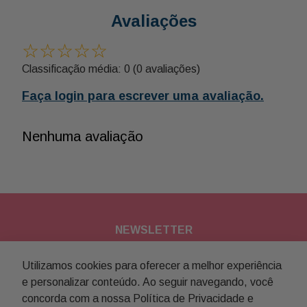
Avaliações
☆
☆
☆
☆
☆
Classificação média: 0
(0 avaliações)
Faça login para escrever uma avaliação.
Nenhuma avaliação
NEWSLETTER
Assine nossa newsletter para
Utilizamos cookies para oferecer a melhor experiência
e personalizar conteúdo. Ao seguir navegando, você
receber novidades e promoções
concorda com a nossa Política de Privacidade e