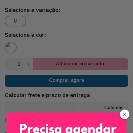
u
Adicionar ao carrinho
Comprar agora
Calcular frete e prazo de entrega
×
Não sei meu CEP