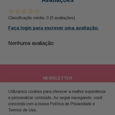
☆
☆
☆
☆
☆
Classificação média: 0
(0 avaliações)
Faça login para escrever uma avaliação.
Nenhuma avaliação
NEWSLETTER
Assine nossa newsletter para
Utilizamos cookies para oferecer a melhor experiência
e personalizar conteúdo. Ao seguir navegando, você
receber novidades e promoções
concorda com a nossa Política de Privacidade e
Termos de Uso.
Enviar