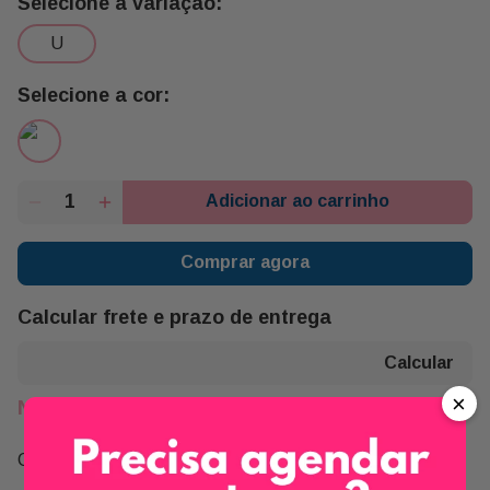
u
Adicionar ao carrinho
Comprar agora
Calcular frete e prazo de entrega
×
Não sei meu CEP
Compartilhe: