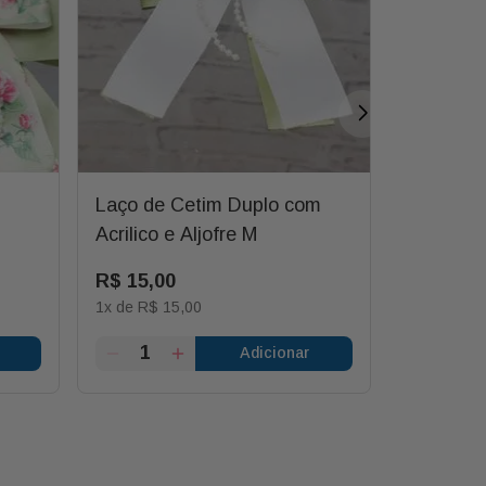
Laço de Cetim Duplo com
Laço Du
Acrilico e Aljofre M
R$
15
,
00
R$
15
,
0
1
x de
R$
15
,
00
1
x de
R$
1
Adicionar