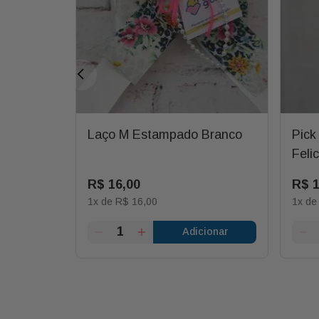
Laço M Estampado Branco
Pick
Feli
Vari
R$
16
,
00
R$
1
x de
R$
16
,
00
1
x d
ionar
Adicionar