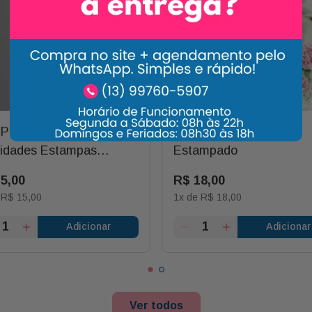
 Para Flores Votos de
Laço Duplo M Verde
cidades Estampas
Estampado
adas Und
15
,
00
R$
18
,
00
e
R$
15
,
00
1
x de
R$
18
,
00
Adicionar
Adicionar
Ver todos