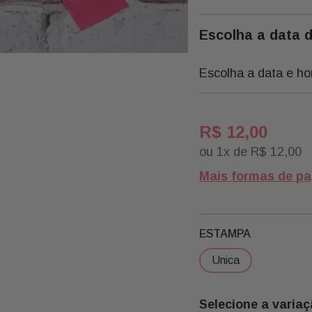
Escolha a data 
Escolha a data e ho
R$
12
,
00
ou
1
x de
R$
12
,
00
Mais formas de p
ESTAMPA
unica