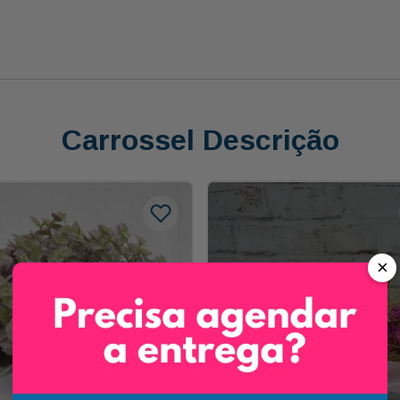
Carrossel Descrição
×