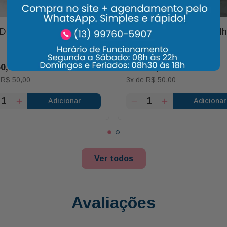
 Dinheiro em Penca
Mini Buquê Flores e Fol
de Outono
50
,
00
R$
150
,
00
e
R$
50
,
00
3
x de
R$
50
,
00
Adicionar
Adicionar
Ver todos
Avaliações