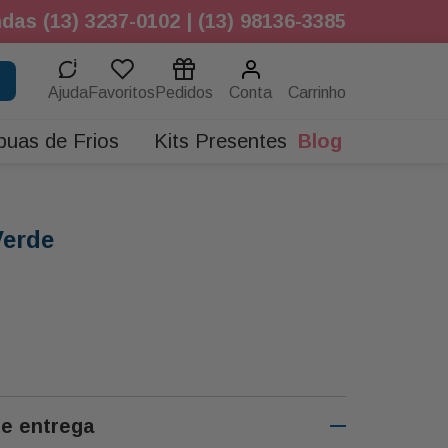
das (13) 3237-0102 | (13) 98136-3385
Ajuda
Favoritos
Pedidos
Conta
buas de Frios
Kits Presentes
Blog
erde
de entrega