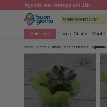
1h
Agende sua entrega até 11h
O que você procura?
Coleções
Flores
Cestas
Monte 
Flores
Outros Tipos de Flores
Legumino