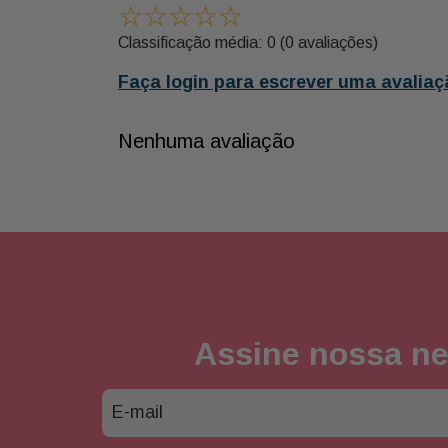
☆
☆
☆
☆
☆
Classificação média: 0
(0 avaliações)
Faça login para escrever uma avaliaç
Nenhuma avaliação
Assine nossa ne