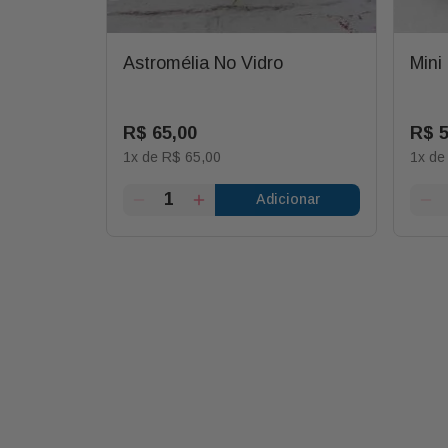
Galho
Astromélia No Vidro
Mini
R$
65
,
00
R$
1
x de
R$
65
,
00
1
x d
ionar
Adicionar