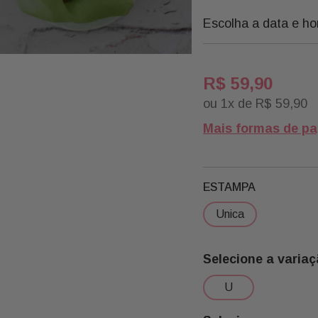
Escolha a data e ho
R$
59
,
90
ou
1
x de
R$
59
,
90
Mais formas de p
ESTAMPA
unica
u