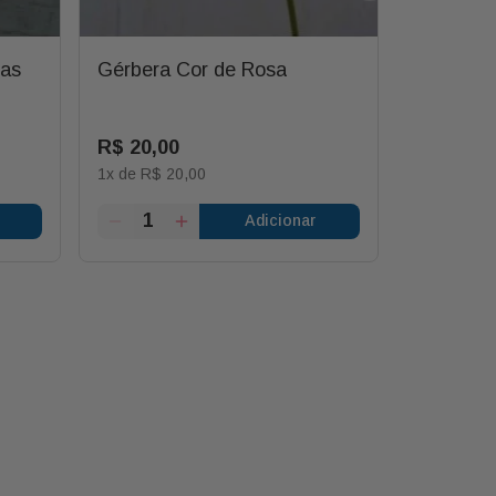
has
Gérbera Cor de Rosa
Margarid
R$
20
,
00
R$
12
,
0
1
x de
R$
20
,
00
1
x de
R$
1
Adicionar