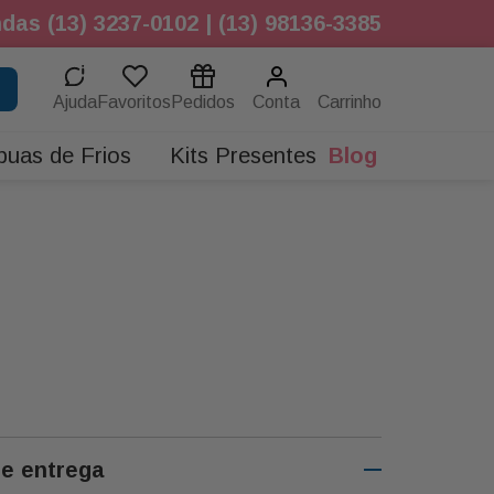
das (13) 3237-0102 | (13) 98136-3385
Ajuda
Favoritos
Pedidos
Conta
buas de Frios
Kits Presentes
Blog
de entrega