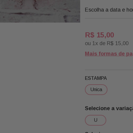
Escolha a data e ho
R$
15
,
00
ou
1
x de
R$
15
,
00
Mais formas de p
ESTAMPA
unica
u