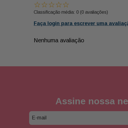
☆
☆
☆
☆
☆
Classificação média: 0
(0 avaliações)
Faça login para escrever uma avaliaç
Nenhuma avaliação
Assine nossa ne