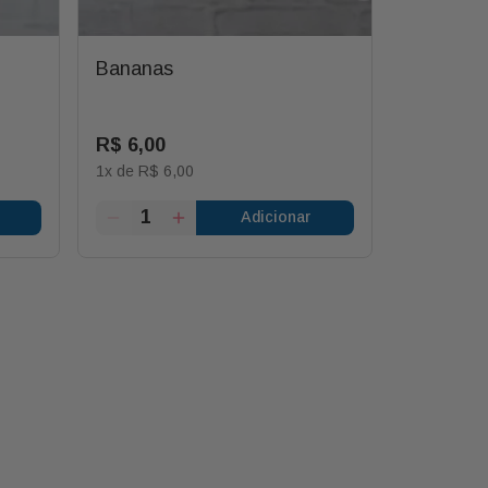
Bananas
Mexerica
R$
6
,
00
R$
5
,
00
1
x de
R$
6
,
00
1
x de
R$
5
Adicionar