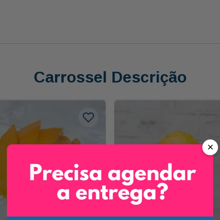
Carrossel Descrição
×