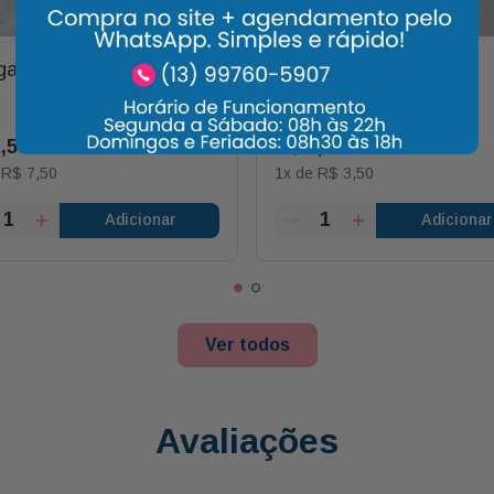
a Picada 80g
Laranja Und
7
,
50
R$
3
,
50
e
R$
7
,
50
1
x de
R$
3
,
50
Adicionar
Adicionar
Ver todos
Avaliações