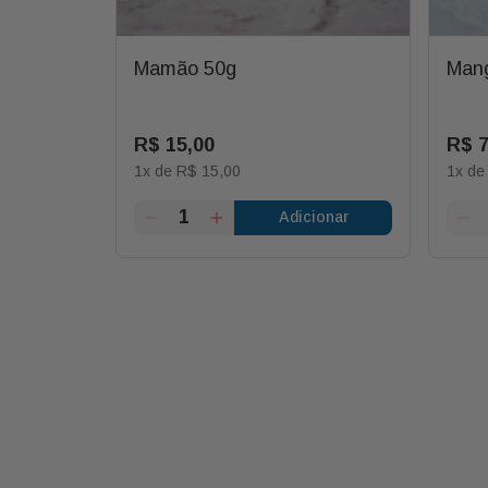
Mamão 50g
Mang
R$
15
,
00
R$
1
x de
R$
15
,
00
1
x d
ionar
Adicionar