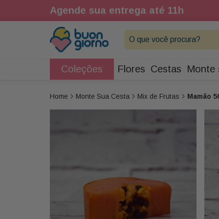
1h
Agende sua entrega até 11h
O que você procura?
Coleções
Flores
Cestas
Monte 
Monte Sua Cesta
Mix de Frutas
Mamão 5