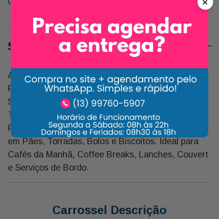
×
Compartilhe:
Sobre o Produto
A Exclusiva Manteiga Sachê Président É Obtida a
Partir do Puro Creme de Leite Pasteurizado.
Saborosa Opção Aqueles Que Não Dispensam o
Tradicional No Café da Manhã. a Manteiga
Président É Diferenciada, Requintada e Utilizada
em Pães, Torradas, Bolos e Biscoitos. Ideal para
Cafés da Manhã, Coffee Breaks, Lanches, Couvert
e Serviços de Bordo.
Carrossel Descrição