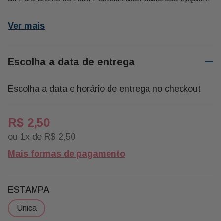
Aqueles Que Não Dispensam o Tradicional No Café da
Manhã. a Manteiga Président É Diferenciada, Requintada
Ver mais
e Utilizada em Pães, Torradas, Bolos e Biscoitos. Ideal
para Cafés da Manhã, Coffee Breaks, Lanches, Couvert e
Serviços de Bordo.
Escolha a data de entrega
Escolha a data e horário de entrega no checkout
R$
2
,
50
ou
1
x de
R$
2
,
50
Mais formas de pagamento
ESTAMPA
unica