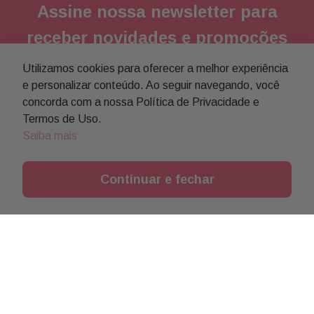
Assine nossa newsletter para
receber novidades e promoções
Utilizamos cookies para oferecer a melhor experiência
Enviar
e personalizar conteúdo. Ao seguir navegando, você
concorda com a nossa Política de Privacidade e
Concordo com a
política de privacidade
Termos de Uso.
Saiba mais
Continuar e fechar
Institucional
Objetivos da Buon Giorno
Informações
Política comercial
Minha Conta
Atendimento
Política de devolução
Meus Pedidos
(13) 3237-0102