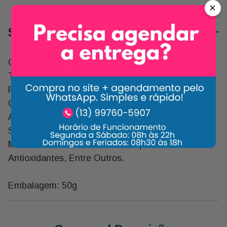
×
Sobre o Produto
O Milho Torrado Sabor Mostarda e Mel Oferece
Todas As Vantagens Que o Milho Tem, Como Ser
Fonte de Energia, Contar com Quantidades
Consideráveis de Vitaminas B1, e e Sais Minerais.
Assim, Seu Consumo Ajuda Na Regularização do
Sistema Nervoso e Aparelho Digestivo, Tonifica o
Músculo Cardíaco, Além Ter Propriedades
Antioxidantes, Entre Outros.
Embalagem: 50g