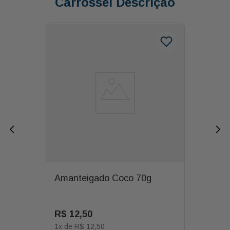
Carrossel Descrição
Amanteigado Coco 70g
R$
12
,
50
1
x de
R$
12
,
50