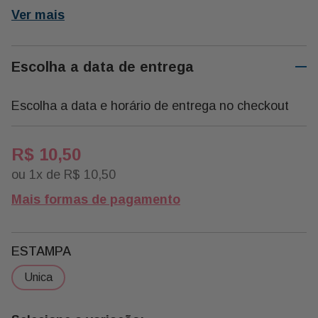
e e Sais Minerais. Assim, Seu Consumo Ajuda Na
Ver mais
Regularização do Sistema Nervoso e Aparelho Digestivo,
Tonifica o Músculo Cardíaco, Além Ter Propriedades
Antioxidantes, Entre Outros.
Escolha a data de entrega
Embalagem: 50g
Escolha a data e horário de entrega no checkout
R$
10
,
50
ou
1
x de
R$
10
,
50
Mais formas de pagamento
ESTAMPA
unica