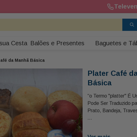
Televen
sua Cesta
Balões e Presentes
Baguetes e Tá
Café da Manhã Básica
Plater Café 
Básica
“o Termo "platter" É Um Substantivo Que
Pode Ser Traduzido p
Prato, Bandeja, Trave
O Conceito de "platter"
e Nova Zelândia e Co
Ver mais