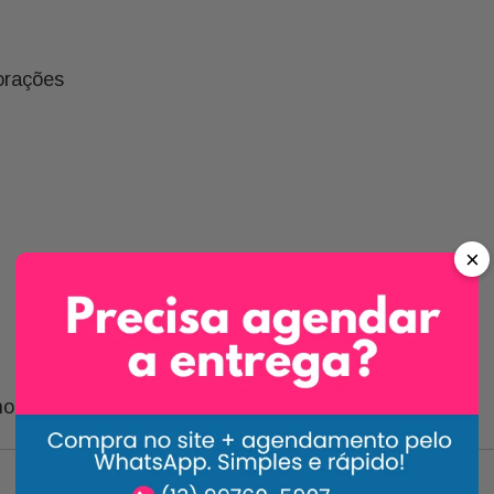
orações
×
no