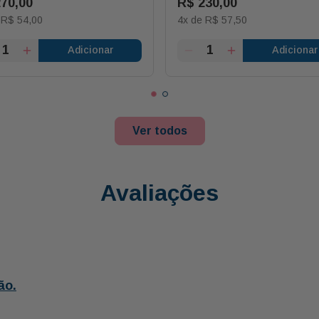
270
,
00
R$
230
,
00
e
R$
54
,
00
4
x de
R$
57
,
50
Adicionar
Adicionar
Ver todos
Avaliações
ão.