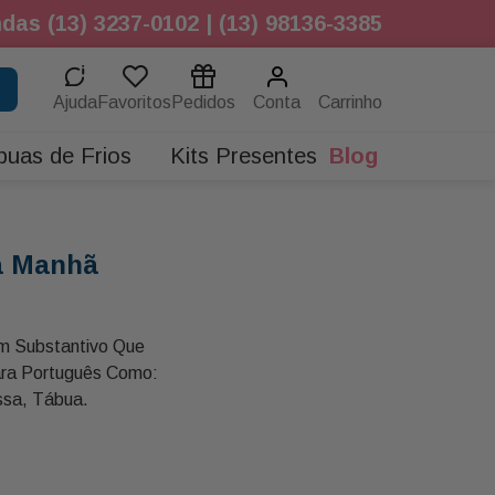
das (13) 3237-0102 | (13) 98136-3385
Ajuda
Favoritos
Pedidos
Conta
buas de Frios
Kits Presentes
Blog
da Manhã
ara Português Como:
ssa, Tábua.
 Foi Criado Na Austrália
nsiste Numa Tábua,