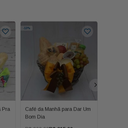
-
13%
 Pra
Café da Manhã para Dar Um
Cesta de
Bom Dia
Baú com 
Salada d