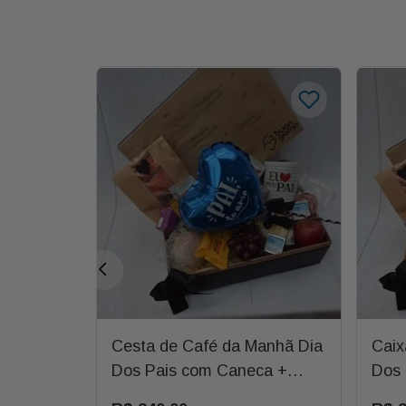
scos
Cesta de Café da Manhã Dia
Caix
 com
Dos Pais com Caneca +
Dos 
e
Balão