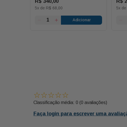
R$
340
,
00
R$
a Uma
5
x de
R$
68
,
00
5
x d
se Cores
ionar
Adicionar
☆
☆
☆
☆
☆
Classificação média: 0
(0 avaliações)
Faça login para escrever uma avaliaç