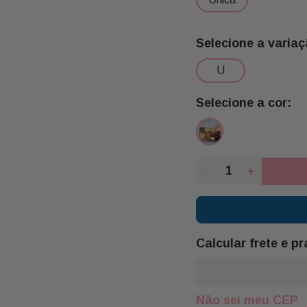
1 Croissant sem Rech
1 Brownie para Presen
1 Suco Nectar 200ml U
1 Mini Torta de Frango
u
1 Pão de Queijo G Buo
2 Cream Cheese Sache
2 Manteiga Extra com 
1
Calcular frete e p
Não sei meu CEP