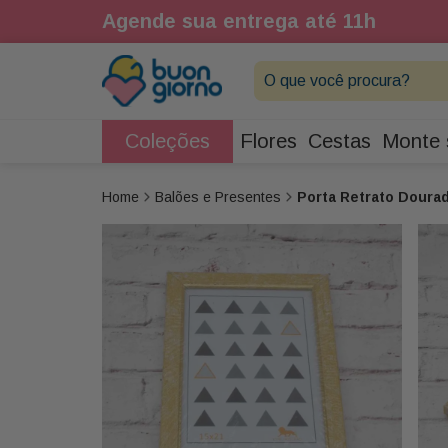
1h
Agende sua entrega até 11h
O que você procura?
Coleções
Flores
Cestas
Monte 
Balões e Presentes
Porta Retrato Doura