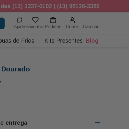
das (13) 3237-0102 | (13) 98136-3385
Ajuda
Favoritos
Pedidos
Conta
buas de Frios
Kits Presentes
Blog
o Dourado
o
de entrega