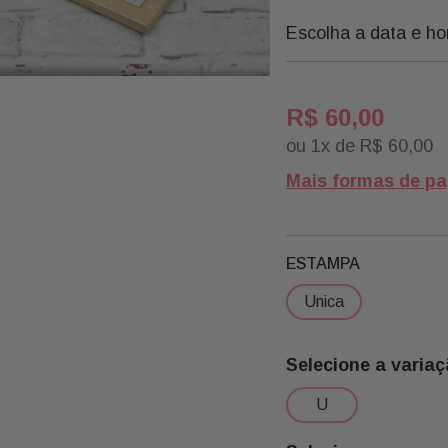
Escolha a data e ho
R$
60
,
00
ou
1
x de
R$
60
,
00
Mais formas de p
ESTAMPA
unica
u