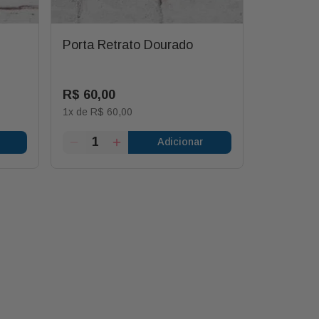
Porta Retrato Dourado
Balão Co
R$
60
,
00
R$
30
,
0
1
x de
R$
60
,
00
1
x de
R$
3
Adicionar