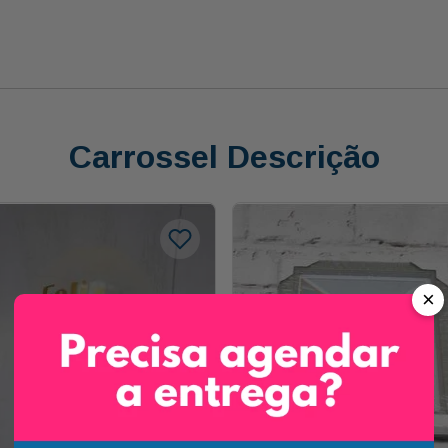
Carrossel Descrição
×