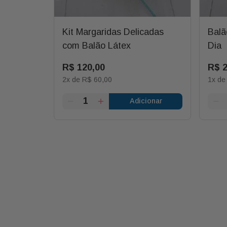
r Vovô
Kit Margaridas Delicadas
Balã
Caixa
com Balão Látex
Dia
R$
120
,
00
R$
2
x de
R$
60
,
00
1
x d
ionar
Adicionar