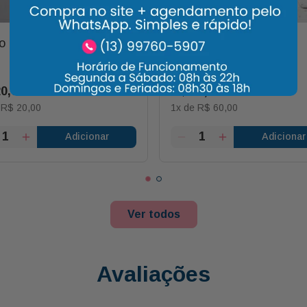
o Látex com Frase Feliz
Porta Retrato Prata
20
,
00
R$
60
,
00
e
R$
20
,
00
1
x de
R$
60
,
00
Adicionar
Adicionar
Ver todos
Avaliações