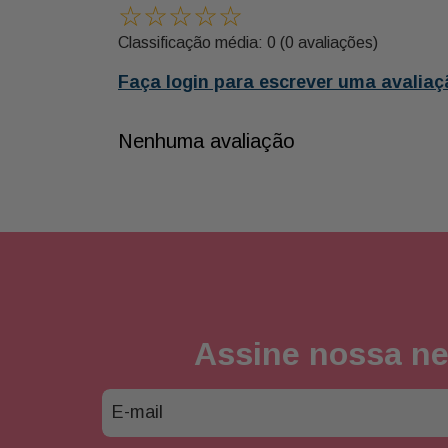
☆
☆
☆
☆
☆
Classificação média: 0
(0 avaliações)
Faça login para escrever uma avaliaç
Nenhuma avaliação
Assine nossa ne