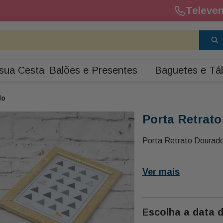
Televen
sua Cesta
Balões e Presentes
Baguetes e Tá
do
Porta Retrat
Porta Retrato Dourad
Ver mais
Escolha a data 