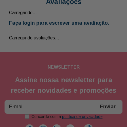
Arranjo Trio Rustico de
Colombiana
R$
280
,
00
R$
250
,
00
5
x de
R$
50
,
00
Adicionar