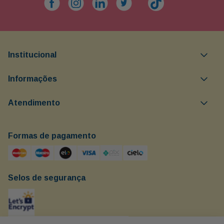
Ver todos
Avaliações
Carregando…
Faça login para escrever uma avaliação.
Carregando avaliações…
NEWSLETTER
Assine nossa newsletter para
receber novidades e promoções