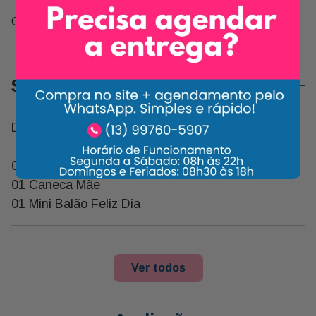
Compartilhe:
Sobre o Produto
Descrição:
01 Rosa Colombiana
01 Caneca Mãe
01 Mini Balão Feliz Dia
Carrossel Descrição
-
11%