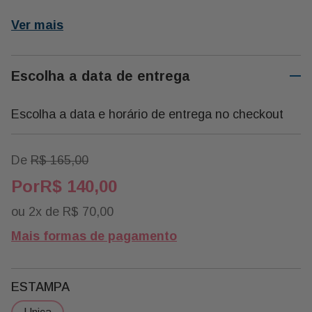
01 Rosa Colombiana
01 Caneca Mãe
Ver mais
01 Mini Balão Feliz Dia
Escolha a data de entrega
Escolha a data e horário de entrega no checkout
De
R$
165
,
00
R$
140
,
00
ou
2
x de
R$
70
,
00
Mais formas de pagamento
ESTAMPA