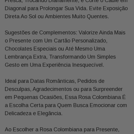
Fresca, Trocando Diariamente, e Corte o Caule em
- Cartão: Você Pode Incluir Uma Mensagem Junto Ao Seu
Diagonal para Prolongar Sua Vida. Evite Exposição
Presente! Prossiga com a Compra e Na Tela ?Meu
Direta Ao Sol ou Ambientes Muito Quentes.
Carrinho?, Você Pode Incluir o Nome do Seu Presenteado
e a Mensagem. Essa Opção Fica Abaixo do Produto
Sugestões de Complementos: Valorize Ainda Mais
Escolhido.
o Presente com Um Cartão Personalizado,
Chocolates Especiais ou Até Mesmo Uma
- Entrega e Frete: para Consultar o Prazo e Valor de
Lembrança Extra, Transformando Um Simples
Entrega, Preencha o Campo de Cep do Seu Destinatário
E, Automaticamente, Aparecerão Os Tipos de Frete
Gesto em Uma Experiência Inesquecível.
Disponíveis para a Região Escolhida.
Ideal para Datas Românticas, Pedidos de
- Substituição Das Flores: a Produção de Flores Depende
Desculpas, Agradecimentos ou para Surpreender
do Clima e da Época de Floração de Cada Espécie, Por
em Pequenas Ocasiões, Essa Rosa Colombiana É
Isso Nossos Arranjos e Buquês Estão Sujeitos a
a Escolha Certa para Quem Busca Emocionar com
Substituição de Tipos e Cores Quando Se Fizer
Delicadeza e Elegância.
Necessário, Mantendo o Estilo Floral do Arranjo Original.
- Como Usar: Ao Receber o Produto, Remova a
Ao Escolher a Rosa Colombiana para Presente,