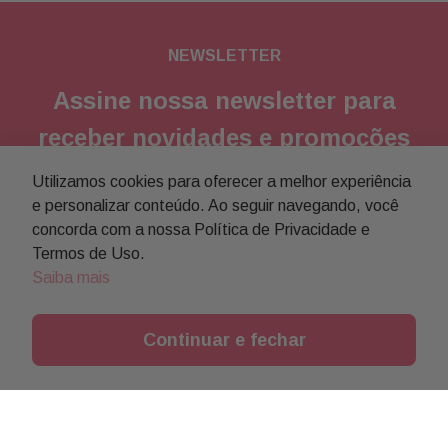
NEWSLETTER
Assine nossa newsletter para
receber novidades e promoções
Utilizamos cookies para oferecer a melhor experiência
Enviar
e personalizar conteúdo. Ao seguir navegando, você
concorda com a nossa Política de Privacidade e
Concordo com a
política de privacidade
Termos de Uso.
Saiba mais
Continuar e fechar
Institucional
Objetivos da Buon Giorno
Informações