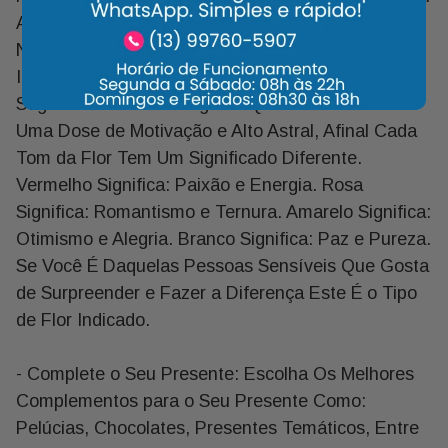
Alguém Que Você Ama Muito Intensamente, Como
Namorada, Esposa, Mãe. As Rosas Coloridas São
Indicadas para Presentear Irmã, Prima, Amiga,
Sogra ou Oferecer a Alguém Que Precisa Receber
Uma Dose de Motivação e Alto Astral, Afinal Cada
Tom da Flor Tem Um Significado Diferente.
Vermelho Significa: Paixão e Energia. Rosa
Significa: Romantismo e Ternura. Amarelo Significa:
Otimismo e Alegria. Branco Significa: Paz e Pureza.
Se Você É Daquelas Pessoas Sensíveis Que Gosta
de Surpreender e Fazer a Diferença Este É o Tipo
de Flor Indicado.
- Complete o Seu Presente: Escolha Os Melhores
Complementos para o Seu Presente Como:
Pelúcias, Chocolates, Presentes Temáticos, Entre