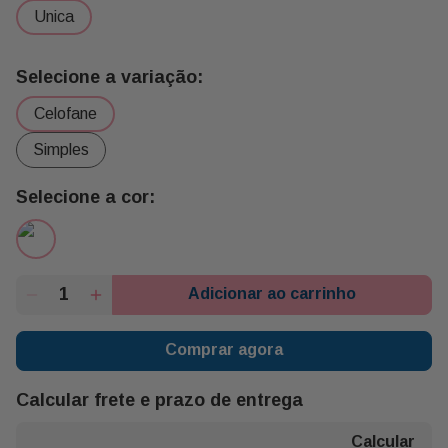
Ocasiões, Essa Rosa Colombiana É a Escolha Certa para
unica
Quem Busca Emocionar com Delicadeza e Elegância.
Ao Escolher a Rosa Colombiana para Presente, Você
Entrega Mais do Que Uma Flor: Oferece Um Gesto Cheio
celofane
de Significado e Cuidado.
simples
Descrição:
- 01 Rosa Colombiana Vermelha
- Celofane
- Fita Acetinada
- Durabilidade: Durabilidade de 6 a 08 Dias Conforme a
Adicionar ao carrinho
Abertura do Botão No Momento Que Se Adquire As
Flores.
Comprar agora
- Indicação: Quando Você Oferece Rosas Colombianas a
Calcular frete e prazo de entrega
Alguém É Porque Esta Pessoa É Muito Especial para
Você. Devido a Sua Beleza Ela Dispensa Comentários e