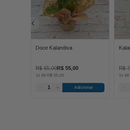
nk e
Doce Kalandiva
Kala
sentear
0
R$
65
,
00
R$
55
,
00
R$
7
1
x de
R$
55
,
00
1
x d
ionar
Adicionar