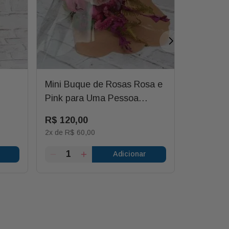
Mini Buque de Rosas Rosa e
Mini Orq
Pink para Uma Pessoa
Caixa Md
Generosa
R$
120
,
00
R$
180
,
0
2
x de
R$
60
,
00
3
x de
R$
5
Adicionar