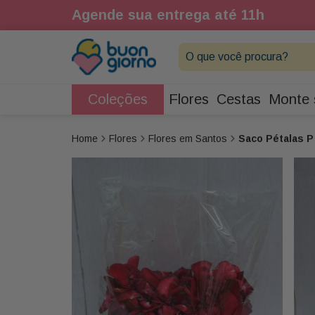
1h
Agende sua entrega até 11h
O que você procura?
Coleções
Flores
Cestas
Monte 
Flores
Flores em Santos
Saco Pétalas P