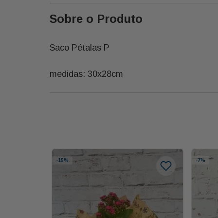
Sobre o Produto
Saco Pétalas P
medidas: 30x28cm
-
15%
-
7%