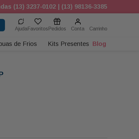
das (13) 3237-0102 | (13) 98136-3385
Ajuda
Favoritos
Pedidos
Conta
buas de Frios
Kits Presentes
Blog
P