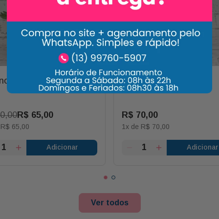
nchoe Mimoso
Kalanchoe Delicado
0
,
00
R$
65
,
00
R$
70
,
00
e
R$
65
,
00
1
x de
R$
70
,
00
Adicionar
Adicionar
Ver todos