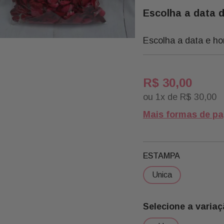
Escolha a data 
Escolha a data e ho
R$
30
,
00
ou
1
x de
R$
30
,
00
Mais formas de p
ESTAMPA
unica