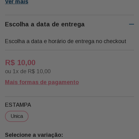
Ver mais
Medidas:
4x5
Escolha a data de entrega
Peso:
35g
Escolha a data e horário de entrega no checkout
R$
10
,
00
ou
1
x de
R$
10
,
00
Mais formas de pagamento
ESTAMPA
unica