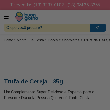
Televendas (13) 3237-0102 | (13) 98136-3385
O que você procura?
Monte Sua Cesta
Doces e Chocolates
Trufa de Cereja
Trufa de Cereja - 35g
Um Complemento Super Delicioso e Especial para o
Presente Daquela Pessoa Que Você Tanto Gosta.
Sabor: Cereja