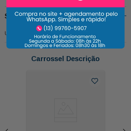
Sobre o Produto
Urso Dengoso Mini C/coração Você É Especial
Carrossel Descrição