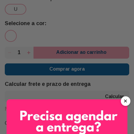
u
Adicionar ao carrinho
Comprar agora
Calcular frete e prazo de entrega
×
Não sei meu CEP
Compartilhe: