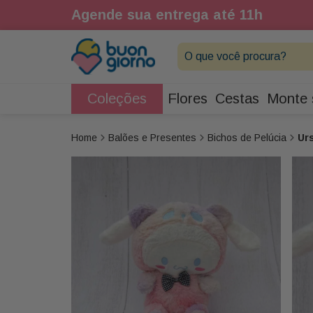
1h
Agende sua entrega até 11h
O que você procura?
Coleções
Flores
Cestas
Monte 
Balões e Presentes
Bichos de Pelúcia
Ur