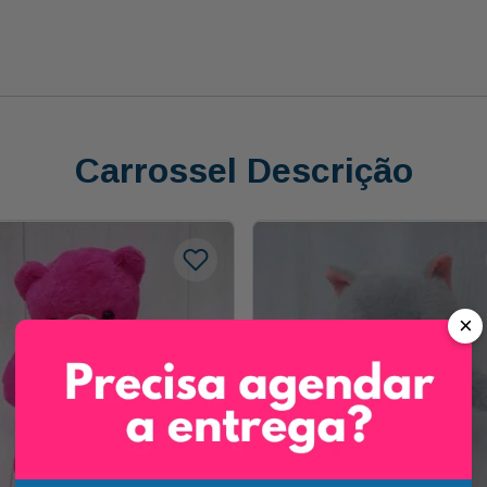
Carrossel Descrição
×