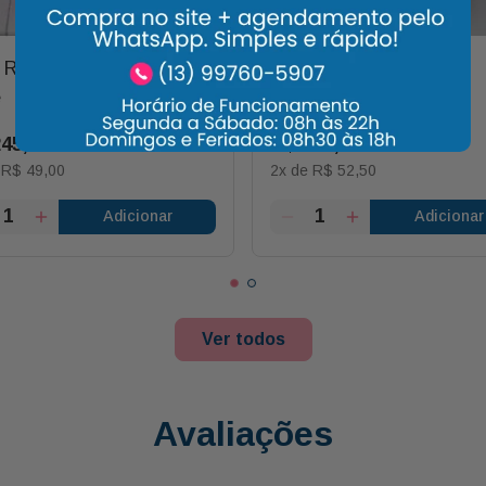
 Rosa Pink com Coração
Gato Cinza 20cm
e
245
,
00
R$
105
,
00
e
R$
49
,
00
2
x de
R$
52
,
50
Adicionar
Adicionar
Ver todos
Avaliações