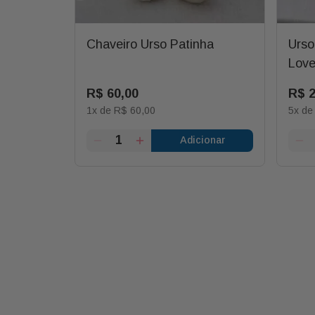
o Rosa
Chaveiro Urso Patinha
Urso
Lov
R$
60
,
00
R$
1
x de
R$
60
,
00
5
x d
ionar
Adicionar