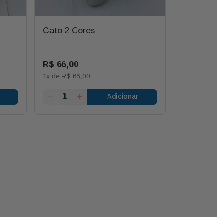
Gato 2 Cores
Pelucia
R$
66
,
00
R$
90
,
0
1
x de
R$
66
,
00
1
x de
R$
9
Adicionar