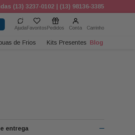
das (13) 3237-0102 | (13) 98136-3385
Ajuda
Favoritos
Pedidos
Conta
buas de Frios
Kits Presentes
Blog
de entrega