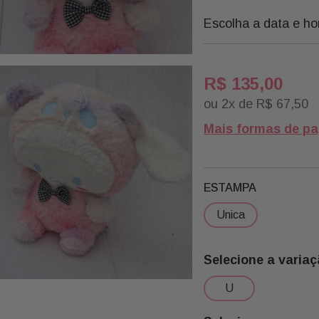
Escolha a data e ho
R$
135
,
00
ou
2
x de
R$
67
,
50
Mais formas de p
ESTAMPA
unica
u