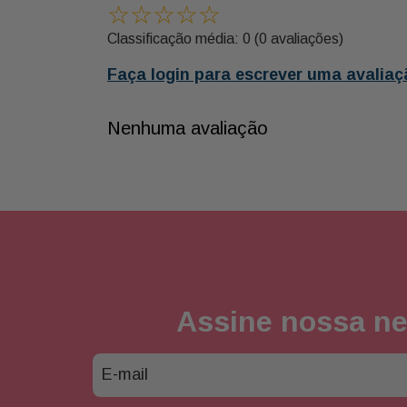
☆
☆
☆
☆
☆
Classificação média: 0
(0 avaliações)
Faça login para escrever uma avaliaç
Nenhuma avaliação
Assine nossa ne