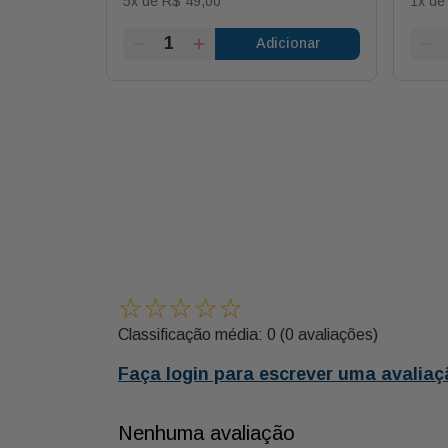
5
x de
R$
49
,
00
1
x d
ionar
Adicionar
☆
☆
☆
☆
☆
Classificação média: 0
(0 avaliações)
Faça login para escrever uma avaliaç
Nenhuma avaliação