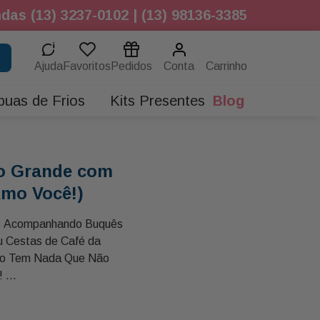
das (13) 3237-0102 | (13) 98136-3385
Ajuda
Favoritos
Pedidos
Conta
buas de Frios
Kits Presentes
Blog
o Grande com
Amo Você!)
os Acompanhando Buquês
ou Cestas de Café da
ão Tem Nada Que Não
!
Ursão Tchutcho com