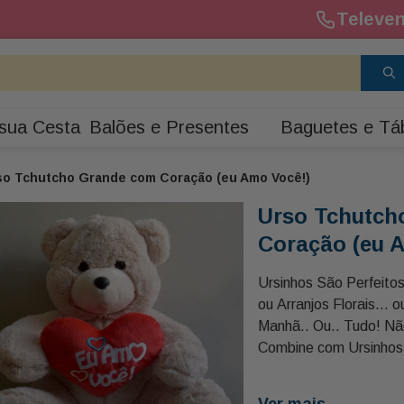
Televen
sua Cesta
Balões e Presentes
Baguetes e Tá
so Tchutcho Grande com Coração (eu Amo Você!)
Urso Tchutch
Coração (eu 
Ursinhos São Perfeit
ou Arranjos Florais... 
Manhã.. Ou.. Tudo! N
Combine com Ursinhos
Surpreenda com Esse 
Coração!
Ver mais