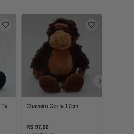
 Te
Chaveiro Gorila 17cm
Almofada
Azul
R$
97
,
00
R$
90
,
0