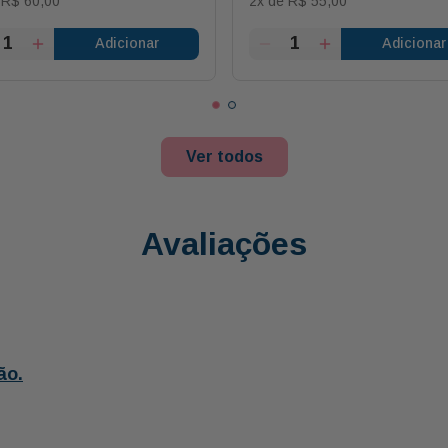
e
R$
60
,
00
2
x de
R$
55
,
00
Adicionar
Adicionar
Ver todos
Avaliações
ão.