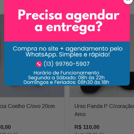
Carrossel Descrição
cia Coelho C/ovo 20cm
Urso Panda P C/coração
Amo
60
,
00
R$
110
,
00