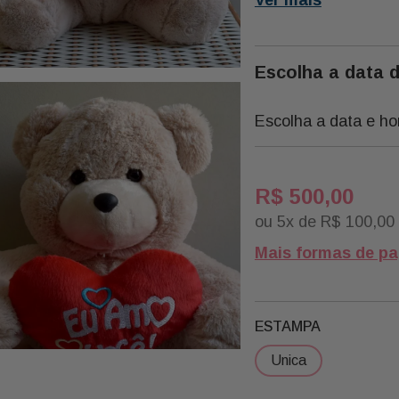
Dados Técnicos:
Escolha a data 
47 Cm Altura | 53 Cm Largura | 32 Cm
Comprimento
Peso: 780g
Escolha a data e ho
R$
500
,
00
ou
5
x de
R$
100
,
00
Mais formas de p
ESTAMPA
unica