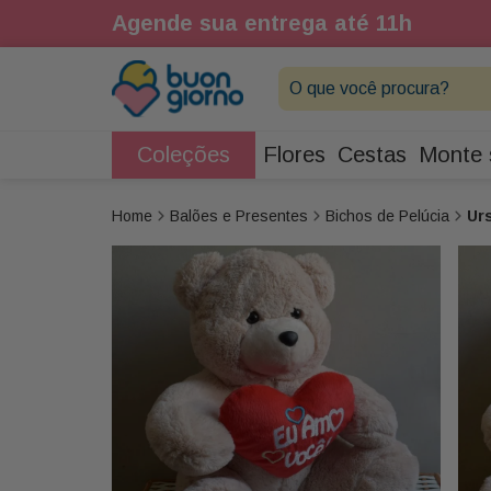
1h
Agende sua entrega até 11h
O que você procura?
Coleções
Flores
Cestas
Monte 
Balões e Presentes
Bichos de Pelúcia
Ur