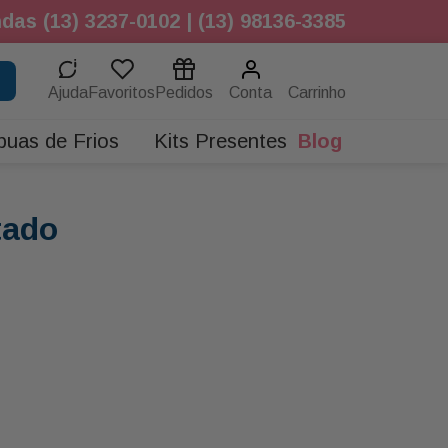
das (13) 3237-0102 | (13) 98136-3385
Ajuda
Favoritos
Pedidos
Conta
buas de Frios
Kits Presentes
Blog
tado
.