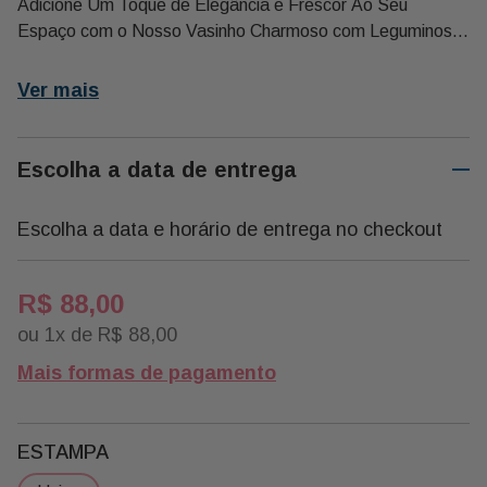
Adicione Um Toque de Elegância e Frescor Ao Seu
Espaço com o Nosso Vasinho Charmoso com Leguminosa
e Espada de São Jorge. Este Arranjo Sofisticado É
Perfeito para Quem Procura Uma Solução de Decoração
Ver mais
Versátil e de Baixa Manutenção, Oferecendo Um Visual
Encantador e Moderno.
Escolha a data de entrega
Descrição:
Escolha a data e horário de entrega no checkout
01 Vaso de Ceramica
01 Muda de Mini Espada de Sao Jorge
01 Muda de Leguminosa
R$
88
,
00
01 Musguinho Verde
ou
1
x de
R$
88
,
00
Medidas : H 15 Cm X Larg 12 Cm X Prpf 12 Cm
Mais formas de pagamento
Peso: 680 Grs
ESTAMPA