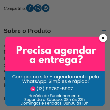
Compartilhe:
Sobre o Produto
×
Adicione Um Toque de Elegância e Frescor Ao Seu
Espaço com o Nosso Vasinho Charmoso com
Leguminosa e Espada de São Jorge. Este Arranjo
Sofisticado É Perfeito para Quem Procura Uma
Solução de Decoração Versátil e de Baixa
Manutenção, Oferecendo Um Visual Encantador e
Moderno.
Descrição: