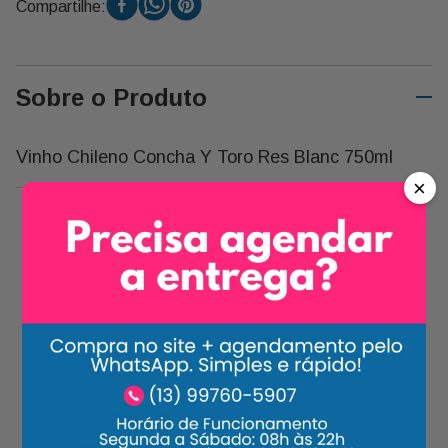
Compartilhe:
Sobre o Produto
Vinho Chileno Concha Y Toro Res Blanc 750ml
×
Carrossel Descrição
-
22%