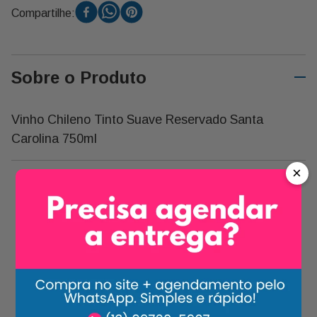
Compartilhe:
Sobre o Produto
Vinho Chileno Tinto Suave Reservado Santa
Carolina 750ml
×
Carrossel Descrição
-
22%