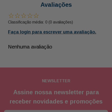
Avaliações
☆
☆
☆
☆
☆
Classificação média: 0
(0 avaliações)
Faça login para escrever uma avaliação.
Nenhuma avaliação
NEWSLETTER
Assine nossa newsletter para
receber novidades e promoções