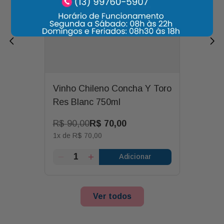
Vinho Chileno Concha Y Toro
Res Blanc 750ml
R$
90
,
00
R$
70
,
00
1
x de
R$
70
,
00
Adicionar
Ver todos