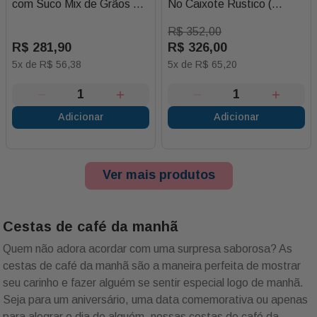
com Suco Mix de Grãos e
No Caixote Rustico (
Bombom
Disponivel em Outra Base)
R$
352
,
00
R$
281
,
90
R$
326
,
00
5
x de
R$
56
,
38
5
x de
R$
65
,
20
Adicionar
Adicionar
Ver mais produtos
Cestas de café da manhã
Quem não adora acordar com uma surpresa saborosa? As
cestas de café da manhã são a maneira perfeita de mostrar
seu carinho e fazer alguém se sentir especial logo de manhã.
Seja para um aniversário, uma data comemorativa ou apenas
para alegrar o dia de alguém, nossas cestas de café da