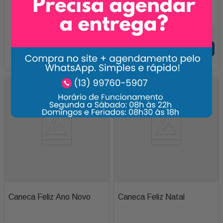
1
x de
R$
25
,
00
Adicionar
Caneca Feliz Ano Novo
Caneca Feliz Natal