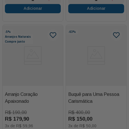
Adicionar
Adicionar
-
5%
-
63%
Arranjos Naturais
Compre junto
Arranjo Coração
Buquê para Uma Pessoa
Apaixonado
Carismática
R$
190
,
00
R$
400
,
00
R$
179
,
90
R$
150
,
00
3
x de
R$
59
,
96
3
x de
R$
50
,
00