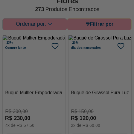
Flores
273
Produtos Encontrados
-
23%
-
20%
Compre junto
dia dos namorados
Buquê Mulher Empoderada
Buquê de Girassol Pura Luz
R$
300
,
00
R$
150
,
00
R$
230
,
00
R$
120
,
00
4
x de
R$
57
,
50
2
x de
R$
60
,
00