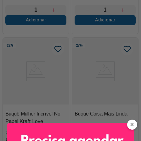
Adicionar
Adicionar
-
22%
-
27%
Buquê Mulher Incrível No
Buquê Coisa Mais Linda
Papel Kraft Love
×
R$
450
,
00
R$
300
,
00
R$
350
,
00
R$
220
,
00