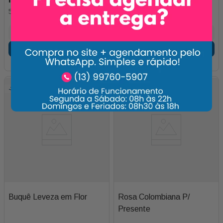
5
x de
R$
70
,
00
4
x de
R$
55
,
00
Adicionar
Adicionar
-
31%
-
17%
Buquê Leveza em Flor
Rosa Colombiana P/
Presente