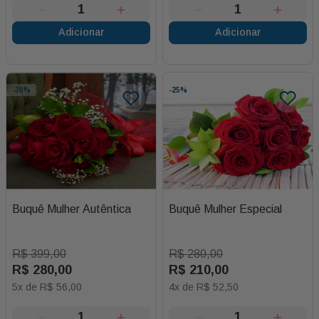
Adicionar
Adicionar
-
30%
-
25%
Buquê Mulher Autêntica
Buquê Mulher Especial
R$
399
,
00
R$
280
,
00
R$
280
,
00
R$
210
,
00
5
x de
R$
56
,
00
4
x de
R$
52
,
50