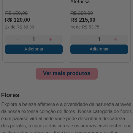
Afetuosa
R$
150
,
00
R$
299
,
90
R$
120
,
00
R$
215
,
00
2
x de
R$
60
,
00
4
x de
R$
53
,
75
Adicionar
Adicionar
Ver mais produtos
Flores
Explore a beleza efêmera e a diversidade da natureza através
da nossa extensa coleção de flores. Nossa categoria de flores
é um paraíso virtual onde você pode descobrir a delicadeza
das pétalas, a riqueza das cores e os aromas envolventes que
as flores têm a oferecer. Seja para comemorar ocasiões