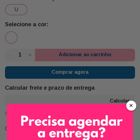
u
Adicionar ao carrinho
Comprar agora
Calcular frete e prazo de entrega
×
Não sei meu CEP
Compartilhe: