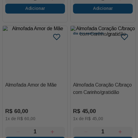
Adicionar
Adicionar
dia dos namorados
Almofada Amor de Mãe
Almofada Coração C/braço
com Carinho/gratidão
R$
60
,
00
R$
45
,
00
1
x de
R$
60
,
00
1
x de
R$
45
,
00