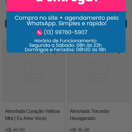
1
x de
R$
35
,
00
4
x de
R$
55
,
00
Adicionar
Adicionar
-
10%
-
14%
Almofada Coração Velboa
Almofada Torcedor
Mini ( Eu Amo Voce)
Hexagerado
R$
49
,
90
R$
35
,
00