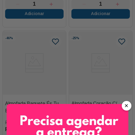
Adicionar
Adicionar
-
46%
-
25%
Almofada Baguete És Tu
Almofada Coração C/
×
Brasil - Cristo Redentor
Braço G
R$
65
,
00
R$
295
,
00
R$
35
,
00
R$
220
,
00