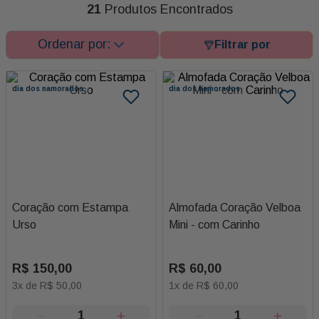
21
Produtos Encontrados
dia dos namorados
dia dos namorados
Coração com Estampa
Almofada Coração Velboa
Urso
Mini - com Carinho
R$
150
,
00
R$
60
,
00
3
x de
R$
50
,
00
1
x de
R$
60
,
00