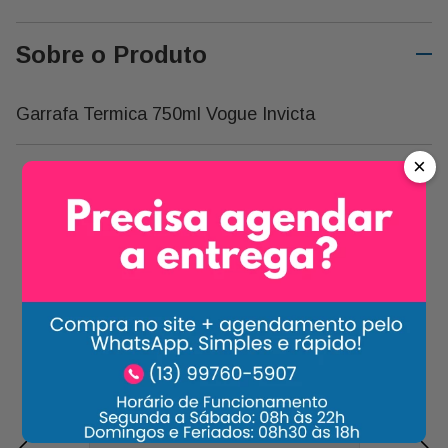
Sobre o Produto
Garrafa Termica 750ml Vogue Invicta
×
Carrossel Descrição