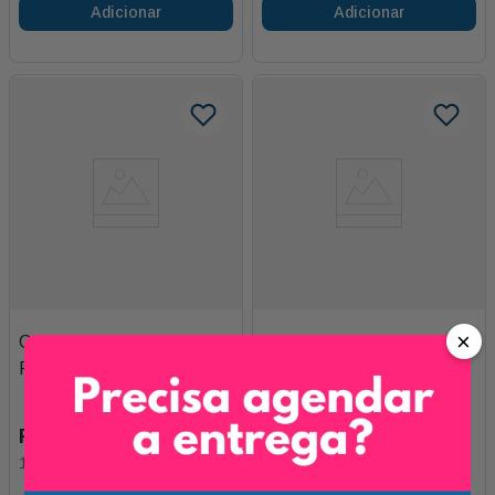
Adicionar
Adicionar
×
Garrafa Térmica Vermelha
Taça Champagne Belle
P
Super Tia (cor Rosa)
R$
75
,
00
R$
35
,
00
1
x de
R$
75
,
00
1
x de
R$
35
,
00