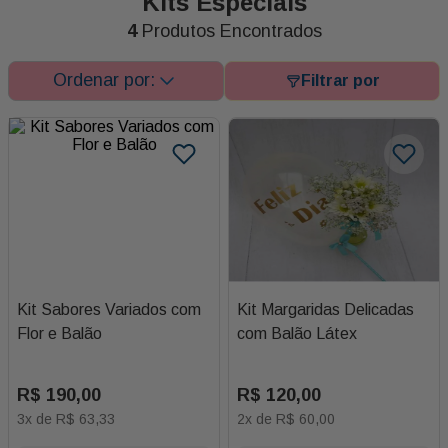
Kits Especiais
4
Produtos Encontrados
Kit Sabores Variados com
Kit Margaridas Delicadas
Flor e Balão
com Balão Látex
R$
190
,
00
R$
120
,
00
3
x de
R$
63
,
33
2
x de
R$
60
,
00