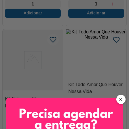
Adicionar
Adicionar
Kit Todo Amor Que Houver
Nessa Vida
×
Kit Belo com Flores e
Bombons [esgotado]
R$
329
,
90
5
x de
R$
65
,
98