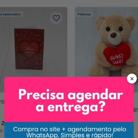
os namorados
Pelúcias
×
rtão Amo Você
Urso Paupei Mini C/
Coração Eu Amo Você!
25
,
00
R$
80
,
00
de
R$
25
,
00
1
x de
R$
80
,
00