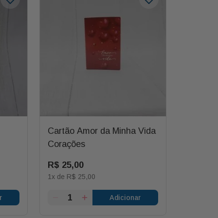
Cartão Amor da Minha Vida
Corações
R$
25
,
00
1
x de
R$
25
,
00
r
Adicionar