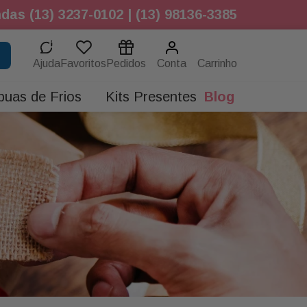
das (13) 3237-0102 | (13) 98136-3385
Ajuda
Favoritos
Pedidos
Conta
buas de Frios
Kits Presentes
Blog