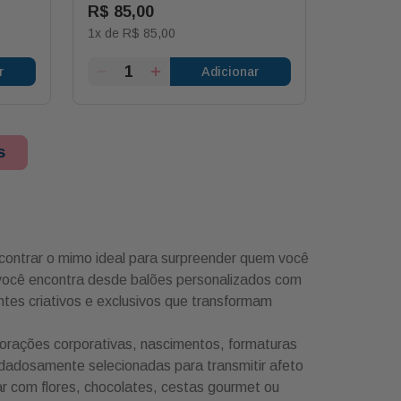
R$
85
,
00
1
x de
R$
85
,
00
r
Adicionar
s
contrar o mimo ideal para surpreender quem você
 você encontra desde balões personalizados com
tes criativos e exclusivos que transformam
orações corporativas, nascimentos, formaturas
dadosamente selecionadas para transmitir afeto
r com flores, chocolates, cestas gourmet ou