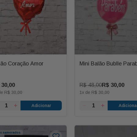
lão Coração Amor
Mini Balão Bublle Para
30
,
00
R$
48
,
00
R$
30
,
00
de
R$
30
,
00
1
x de
R$
30
,
00
Adicionar
Adiciona
os namorados