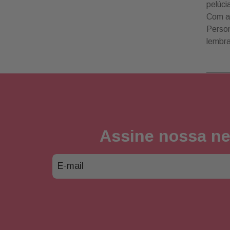
pelúci
Com a 
Person
lembr
Assine nossa ne