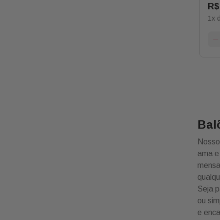
R$
1
x 
Bal
Nosso 
ama e 
mensag
qualq
Seja p
ou sim
e enca