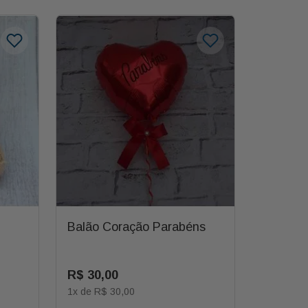
Balão Coração Parabéns
R$
30
,
00
1
x de
R$
30
,
00