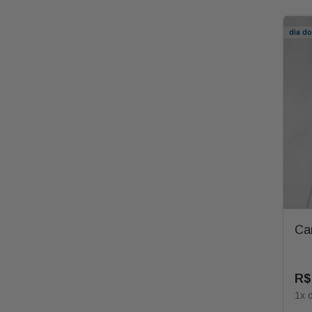
dia d
Ca
R$
1
x 