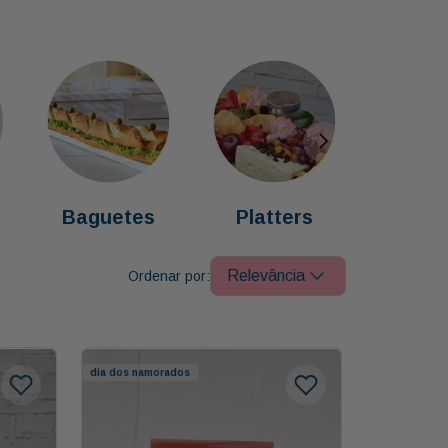
Baguetes
Platters
Relevância
dia dos namorados