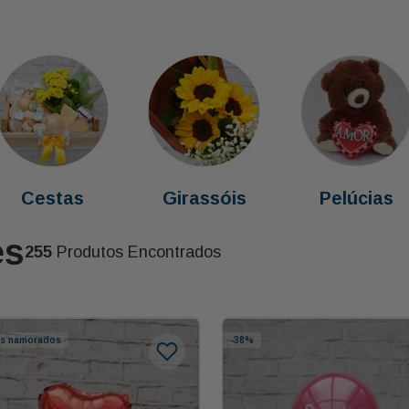
Cestas
Girassóis
Pelúcias
es
255
Produtos Encontrados
os namorados
-
38%