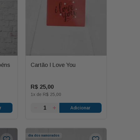
béns
Cartão I Love You
R$
25
,
00
1
x de
R$
25
,
00
r
Adicionar
dia dos namorados