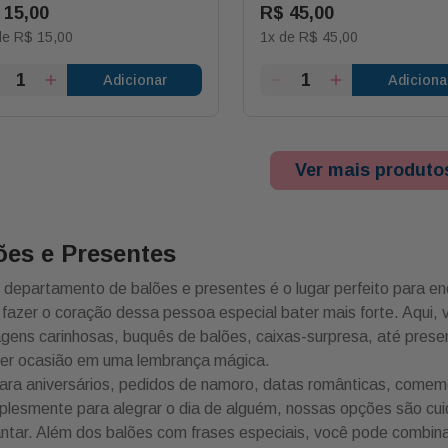
15
,
00
R$
45
,
00
de
R$
15
,
00
1
x de
R$
45
,
00
Adicionar
Adiciona
Ver mais produto
ões e Presentes
departamento de balões e presentes é o lugar perfeito para en
fazer o coração dessa pessoa especial bater mais forte. Aqui,
ens carinhosas, buquês de balões, caixas-surpresa, até presen
uer ocasião em uma lembrança mágica.
ara aniversários, pedidos de namoro, datas românticas, comem
plesmente para alegrar o dia de alguém, nossas opções são cui
ntar. Além dos balões com frases especiais, você pode combina