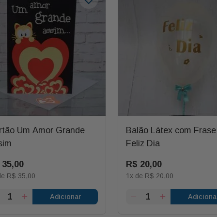
rtão Um Amor Grande
Balão Látex com Frase
sim
Feliz Dia
35
,
00
R$
20
,
00
de
R$
35
,
00
1
x de
R$
20
,
00
Adicionar
Adiciona